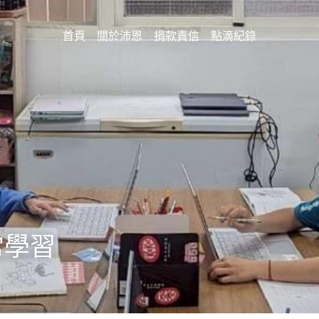
首頁
關於沛恩
捐款責信
點滴紀錄
常學習