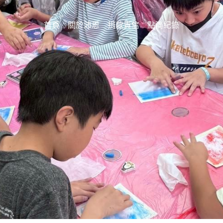
首頁
關於沛恩
捐款責信
點滴紀錄