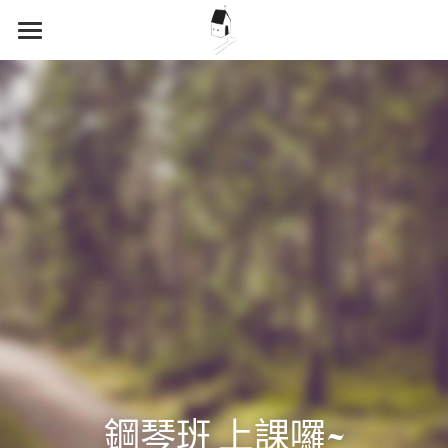
×
商品分類
首頁
關於沛恩
捐款責信
點滴紀錄
鋼琴班 上課囉~