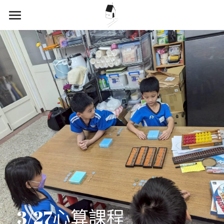
×
商品分類
首頁
關於沛恩
捐款責信
點滴紀錄
3/27心算課程